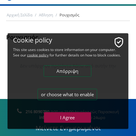
Αρχική Σελίδα
/
Αθληση
/
Ρουχισμός
Ρουχισμός
Cookie policy
This site uses cookies to store information on your computer.
See our
cookie policy
for further details on how to block cookies.
Δεν υπάρχουν προϊόντα Κάτω από αυτήν την
Απόρριψη
Κατηγορία.
or choose what to enable
216 8090790
9:00 με 21:00 Δευτέρα εώς Παρασκευή
I Agree
info@e-campi.gr
24 ώρες το 24ωρο
Μείνετε Ενημερωμένοι