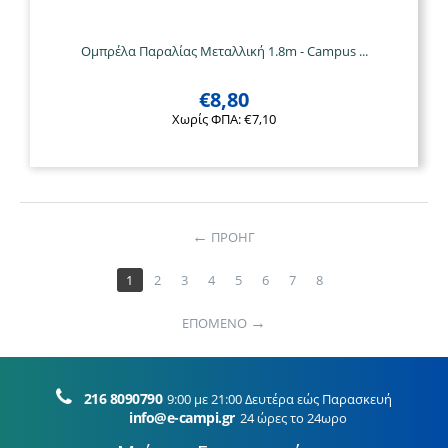
Ομπρέλα Παραλίας Μεταλλική 1.8m - Campus ...
€
8,80
Χωρίς ΦΠΑ:
€
7,10
ΠΡΟΗΓ
1
2
3
4
5
6
7
8
ΕΠΟΜΕΝΟ
216 8090790
9:00 με 21:00 Δευτέρα εώς Παρασκευή
info@e-campi.gr
24 ώρες το 24ωρο