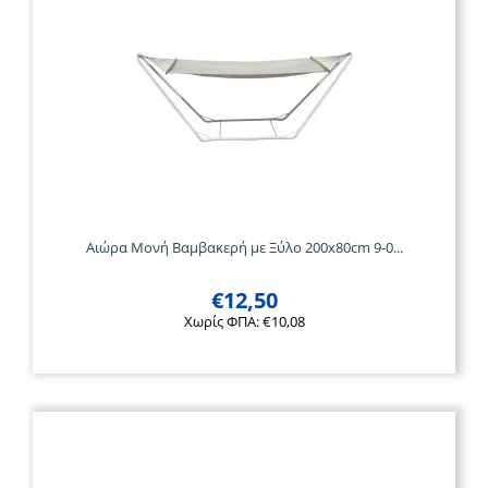
Αιώρα Μονή Βαμβακερή με Ξύλο 200x80cm 9-0...
€
12,50
Χωρίς ΦΠΑ:
€
10,08