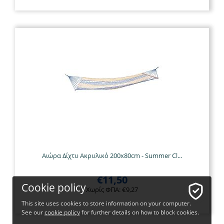
Αιώρα Δίχτυ Ακρυλικό 200x80cm - Summer Cl...
€
11,50
Cookie policy
Χωρίς ΦΠΑ:
€
9,27
This site uses cookies to store information on your computer.
See our
cookie policy
for further details on how to block cookies.