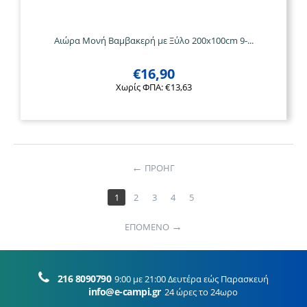
Αιώρα Μονή Βαμβακερή με Ξύλο 200x100cm 9-...
€
16,90
Χωρίς ΦΠΑ:
€
13,63
ΠΡΟΗΓ
1
2
3
4
5
ΕΠΟΜΕΝΟ
216 8090790
9:00 με 21:00 Δευτέρα εώς Παρασκευή
info@e-campi.gr
24 ώρες το 24ωρο