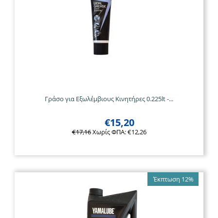
Γράσο για Εξωλέμβιους Κινητήρες 0.225lt -...
€
15,20
€
17,16
Χωρίς ΦΠΑ:
€
12,26
Έκπτωση 12%