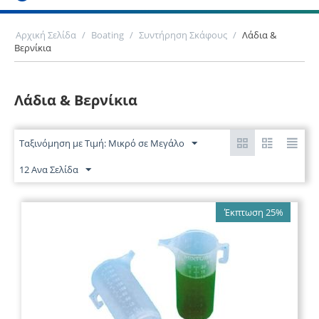
Αρχική Σελίδα
/
Boating
/
Συντήρηση Σκάφους
/
Λάδια &
Βερνίκια
Λάδια & Βερνίκια
Ταξινόμηση με Τιμή: Μικρό σε Μεγάλο
12 Ανα Σελίδα
Έκπτωση 25%