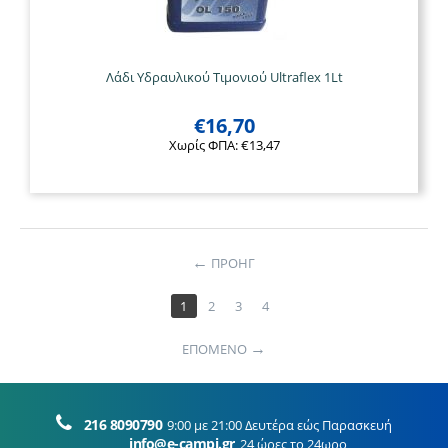
Λάδι Υδραυλικού Τιμονιού Ultraflex 1Lt
€
16,70
Χωρίς ΦΠΑ:
€
13,47
ΠΡΟΗΓ
1
2
3
4
ΕΠΟΜΕΝΟ
216 8090790
9:00 με 21:00 Δευτέρα εώς Παρασκευή
info@e-campi.gr
24 ώρες το 24ωρο