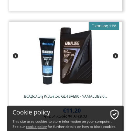
Έκπτωση 11%
Βαλβολίνη Κιβωτίου GL4 SAE90 - YAMALUBE 0...
€
11,20
Cookie policy
€
12,54
Χωρίς ΦΠΑ:
€
9,03
This site uses cookies to store information on your computer.
See our
cookie policy
for further details on how to block cookies.