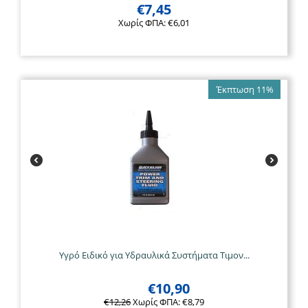
€
7,45
Χωρίς ΦΠΑ:
€
6,01
Έκπτωση 11%
Υγρό Ειδικό για Υδραυλικά Συστήματα Τιμον...
€
10,90
€
12,26
Χωρίς ΦΠΑ:
€
8,79