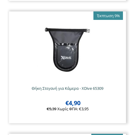
Έκπτωση 9%
Θήκη Στεγανή για Κάμερα - XDive 65309
€
4,90
€
5,39
Χωρίς ΦΠΑ:
€
3,95