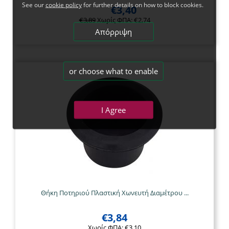
See our
cookie policy
for further details on how to block cookies.
€
3,40
€
3,89
Χωρίς ΦΠΑ:
€
2,74
Απόρριψη
or choose what to enable
I Agree
Θήκη Ποτηριού Πλαστική Χωνευτή Διαμέτρου ...
€
3,84
Χωρίς ΦΠΑ:
€
3,10