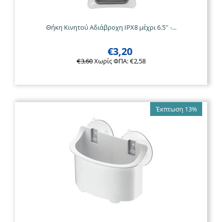
Θήκη Κινητού Αδιάβροχη IPX8 μέχρι 6.5'' -...
€
3,20
€
3,60
Χωρίς ΦΠΑ:
€
2,58
Έκπτωση 13%