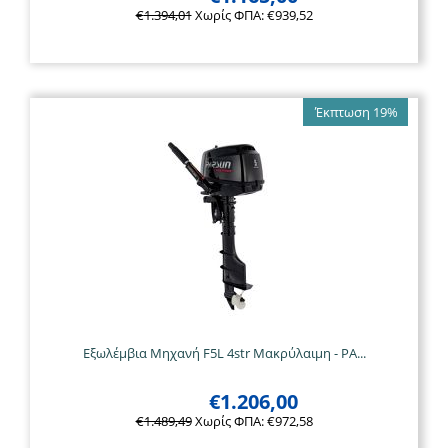
€
1.394,01
Χωρίς ΦΠΑ:
€
939,52
Έκπτωση 19%
Εξωλέμβια Μηχανή F5L 4str Μακρύλαιμη - PA...
€
1.206,00
€
1.489,49
Χωρίς ΦΠΑ:
€
972,58