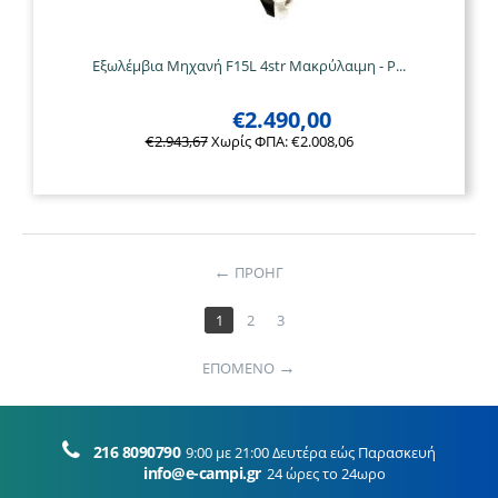
Εξωλέμβια Μηχανή F15L 4str Μακρύλαιμη - P...
€
2.490,00
€
2.943,67
Χωρίς ΦΠΑ:
€
2.008,06
ΠΡΟΗΓ
1
2
3
ΕΠΟΜΕΝΟ
216 8090790
9:00 με 21:00 Δευτέρα εώς Παρασκευή
info@e-campi.gr
24 ώρες το 24ωρο