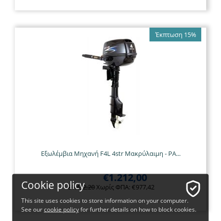
Έκπτωση 15%
Εξωλέμβια Μηχανή F4L 4str Μακρύλαιμη - PA...
€
1.212,00
Cookie policy
€
1.432,20
Χωρίς ΦΠΑ:
€
977,42
This site uses cookies to store information on your computer.
See our
cookie policy
for further details on how to block cookies.