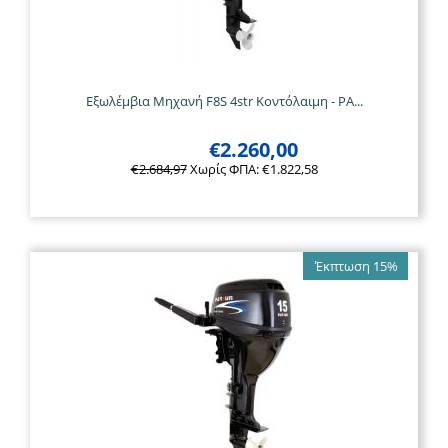
Εξωλέμβια Μηχανή F8S 4str Κοντόλαιμη - PA...
€
2.260,00
€
2.684,97
Χωρίς ΦΠΑ:
€
1.822,58
Έκπτωση 15%