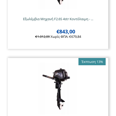
Εξωλέμβια Μηχανή F2.6S 4str Κοντόλαιμη - ...
€
843,00
€
1.012,09
Χωρίς ΦΠΑ:
€
679,84
Έκπτωση 13%