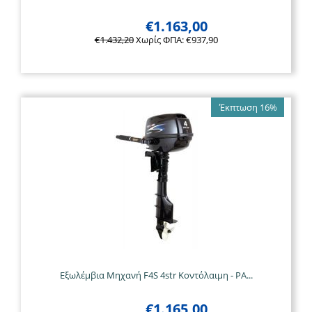
€
1.163,00
€
1.432,20
Χωρίς ΦΠΑ:
€
937,90
Έκπτωση 16%
Εξωλέμβια Μηχανή F4S 4str Κοντόλαιμη - PA...
€
1.165,00