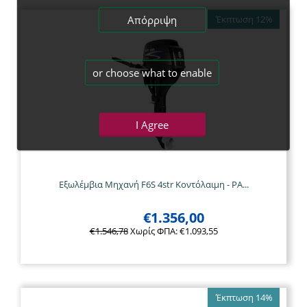
Απόρριψη
Έκπτωση 12%
or choose what to enable
I Agree
Εξωλέμβια Μηχανή F6S 4str Κοντόλαιμη - PA...
€
1.356,00
€
1.546,78
Χωρίς ΦΠΑ:
€
1.093,55
Έκπτωση 14%