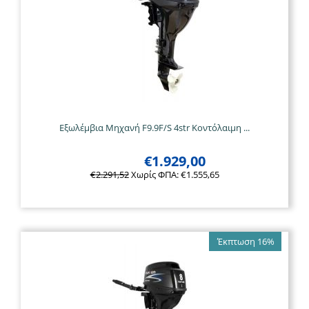
Εξωλέμβια Μηχανή F9.9F/S 4str Κοντόλαιμη ...
€
1.929,00
€
2.291,52
Χωρίς ΦΠΑ:
€
1.555,65
Έκπτωση 16%