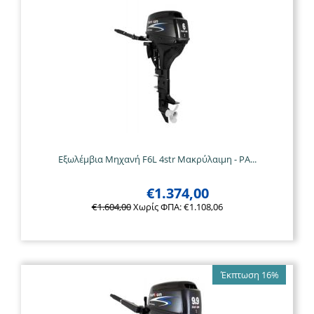
Εξωλέμβια Μηχανή F6L 4str Μακρύλαιμη - PA...
€
1.374,00
€
1.604,00
Χωρίς ΦΠΑ:
€
1.108,06
Έκπτωση 16%