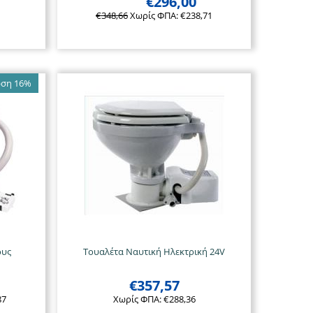
€
296,00
€
348,66
Χωρίς ΦΠΑ:
€
238,71
ση 16%
ους
Τουαλέτα Ναυτική Ηλεκτρική 24V
€
357,57
87
Χωρίς ΦΠΑ:
€
288,36