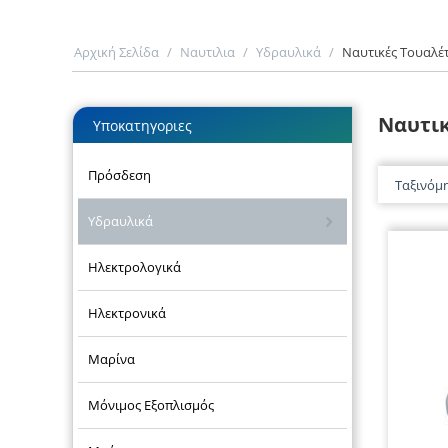
Αρχική Σελίδα
/
Ναυτιλια
/
Υδραυλικά
/
Ναυτικές Τουαλέ
Ναυτικ
Υποκατηγοριες
Πρόσδεση
Ταξινόμ
Υδραυλικά
Ηλεκτρολογικά
Ηλεκτρονικά
Μαρίνα
Μόνιμος Εξοπλισμός