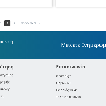
Γ
1
2
ΕΠΟΜΕΝΟ
ρασκευή
Μείνετε Ενημερωμ
έτηση
Επικοινωνία
αγγελίας
e-campi.gr
ηρωμής
Θηβων 60
οστολής
Πειραιάς 18541
γες
Τηλ.: 216 8090790
ς