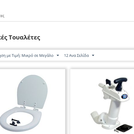
τες
ές Τουαλέτες
ηση με Τιμή: Μικρό σε Μεγάλο
12 Ανα Σελίδα