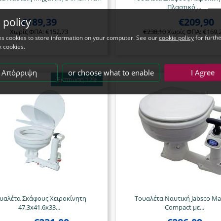
Πλαστικό ...
 policy
€
189,39
€
209,90
Χωρίς ΦΠΑ:
€
152,73
€
238,10
Χωρίς ΦΠΑ:
€
169,
ses cookies to store information on your computer. See our
cookie policy
for furthe
k cookies.
Απόρριψη
or choose what to enable
I Agree
Έκπτωση 12%
υαλέτα Σκάφους Χειροκίνητη
Τουαλέτα Ναυτική Jabsco Ma
47.3x41.6x33...
Compact με...