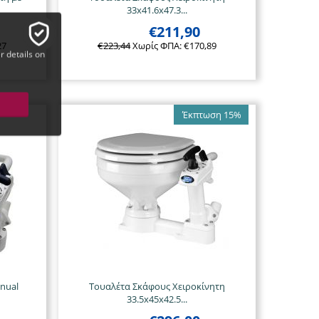
33x41.6x47.3...
€
211,90
27
€
223,44
Χωρίς ΦΠΑ:
€
170,89
r details on
Έκπτωση 15%
nual
Τουαλέτα Σκάφους Χειροκίνητη
33.5x45x42.5...