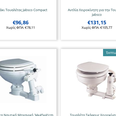
άκι Τουαλέτας Jabsco Compact
Αντλία Χειροκίνητη για την Το
Jabsco
€
96,86
€
131,15
Χωρίς ΦΠΑ:
€
78,11
Χωρίς ΦΠΑ:
€
105,77
Έκπτω
τα Ναυτική Μηχανική 34x45x41cm
Τουαλέτα Σκάφους Χειροκίνη