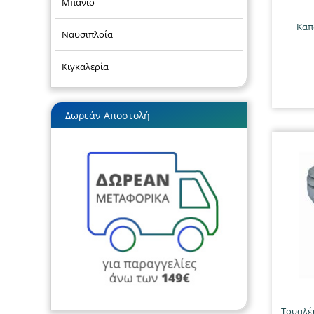
Μπάνιο
Καπ
Ναυσιπλοΐα
Κιγκαλερία
Δωρεάν Αποστολή
Τουαλέ