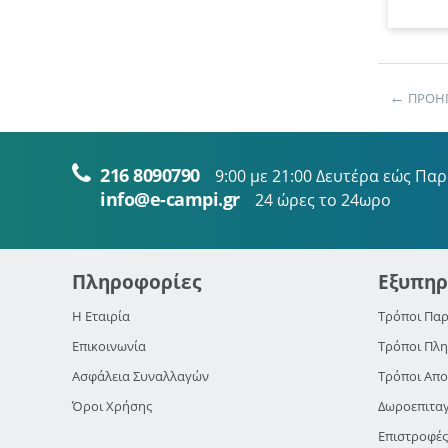
ΠΡΟΗ
216 8090790
9:00 με 21:00 Δευτέρα εώς Πα
info@e-campi.gr
24 ώρες το 24ωρο
Πληροφορίες
Εξυπηρ
Η Εταιρία
Τρόποι Παρ
Επικοινωνία
Τρόποι Πλ
Ασφάλεια Συναλλαγών
Τρόποι Απ
Όροι Χρήσης
Δωροεπιτα
Επιστροφέ