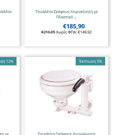
υαλέτα
Τουαλέτα Σκάφους Χειροκίνητη με
Πλαστικό ...
€
185,90
€
216,05
Χωρίς ΦΠΑ:
€
149,92
ση 12%
Έκπτωση 5%
τη με
Τουαλέτα Σκάφους Χειροκίνητη