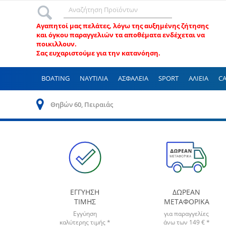
Αγαπητοί μας πελάτες, λ
όγω της αυξημένης ζήτησης
και όγκου παραγγελιών τα αποθέματα ενδέχεται να
ποικιλλουν.
Σας ευχαριστούμε για την κατανόηση.
BOATING
ΝΑΥΤΙΛΙΑ
ΑΣΦΑΛΕΙΑ
SPORT
ΑΛΙΕΙΑ
C
Θηβών 60, Πειραιάς
ΕΓΓΥΗΣΗ
ΔΩΡΕΑΝ
ΤΙΜΗΣ
ΜΕΤΑΦΟΡΙΚΑ
Εγγύηση
για παραγγελίες
καλύτερης τιμής *
άνω των
149
€ *