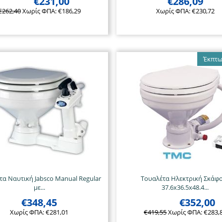
€
231,00
€
286,09
€
262,40
Χωρίς ΦΠΑ:
€
186,29
Χωρίς ΦΠΑ:
€
230,72
Έκπτω
τα Ναυτική Jabsco Manual Regular
Τουαλέτα Ηλεκτρική Σκάφ
με...
37.6x36.5x48.4...
€
348,45
€
352,00
Χωρίς ΦΠΑ:
€
281,01
€
419,55
Χωρίς ΦΠΑ:
€
283,